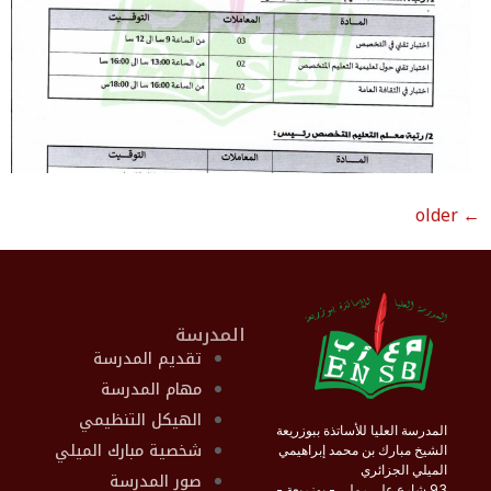
older
←
المدرسة
تقديم المدرسة
مهام المدرسة
الهيكل التنظيمي
المدرسة العليا للأساتذة ببوزريعة
شخصية مبارك الميلي
الشيخ مبارك بن محمد إبراهيمي
الميلي الجزائري
صور المدرسة
93 شارع علي رملي - بوزريعة -