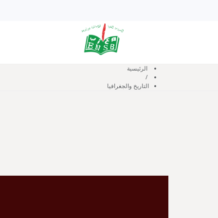
المدرسة
المديريات
الرئيسية
/
التاريخ والجغرافيا
التاريخ والجغرافيا
رئيس القسم : مريوش أحمد