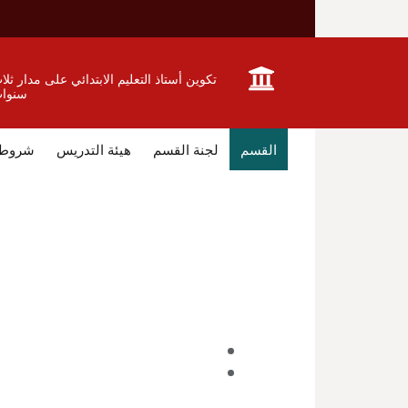
تكوين أستاذ التعليم الابتدائي على مدار ثلا
سنوا
القسم
لجنة القسم
هيئة التدريس
شروط ا
شروط الالتحاق بالتخصص
: تحقيق الشر
حاملي شهادة البكالوريا
( الشروط تختلف حسب الملامح كما يختلف
يُسير القسم كل من
: رئيس القسم ، الل
طبيعة التكوين
التكوين في الطور الاول
التكوين في الطور الثاني( الماستر )