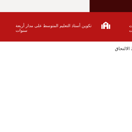
ث
تكوين أستاذ التعليم المتوسط على مدار أربعة
ت
سنوات
لالتحاق
وط الواردة في المنشور الوزاري المتعلق بالتسجيل الأولي و توجي
 المعدل الأدنى للقبول حسب الشعب و الولاية )
جنة العلمية و اللجنة البيداغوجية