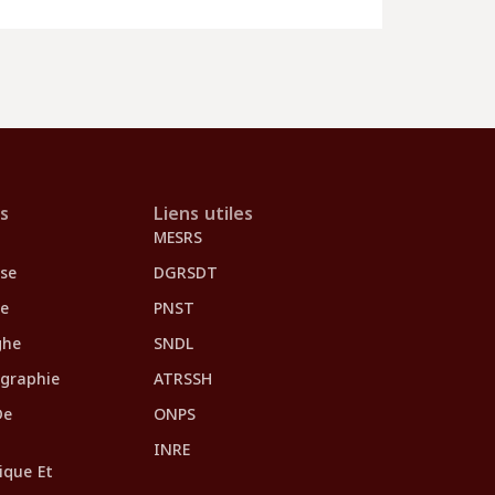
s
Liens utiles
MESRS
se
DGRSDT
se
PNST
ghe
SNDL
ographie
ATRSSH
De
ONPS
INRE
ique Et