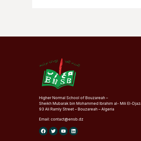
Higher Normal School of Bouzareah –
Sheikh Mubarak bin Mohammed Ibrahim al- Mili El-Djaza
93 Ali Ramly Street – Bouzareah – Algeria
Email:
contact@
ensb
.dz