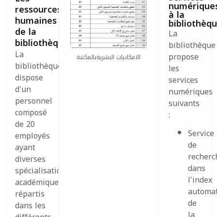
numérique
ressources
à la
humaines
bibliothèq
de la
La
bibliothèque
bibliothèque
La
propose
الامكانيات البشريةبالمكتبة
bibliothèque
les
dispose
services
d'un
numériques
personnel
suivants
composé
:
de 20
Service
employés
de
ayant
recherc
diverses
dans
spécialisations
l'index
académiques,
automat
répartis
de
dans les
la