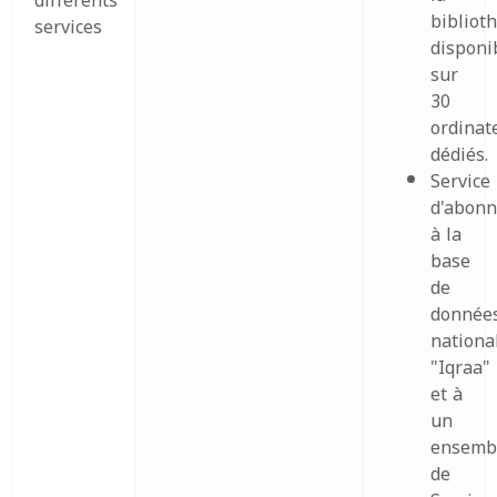
différents
bibliot
services
disponi
sur
30
ordinat
dédiés.
Service
d'abon
à la
base
de
donnée
nationa
"Iqraa"
et à
un
ensemb
de