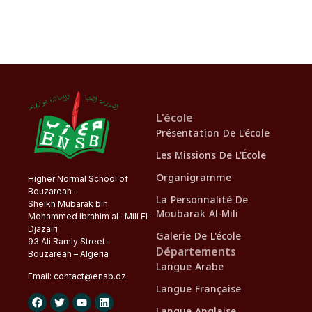
L'école
Présentation De L'école
Les Missions De L'École
Organigramme
Higher Normal School of
Bouzareah –
La Personnalité De
Sheikh Mubarak bin
Moubarak Al-Mili
Mohammed Ibrahim al- Mili El-
Djazairi
Galerie De L'école
93 Ali Ramly Street –
Départements
Bouzareah – Algeria
Langue Arabe
Email:
contact@
ensb
.dz
Langue Française
Langue Anglaise