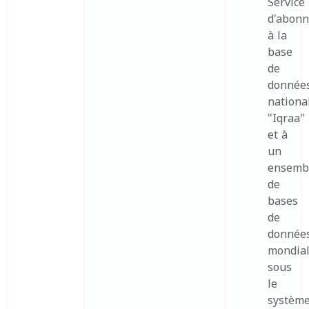
Service
d'abon
à la
base
de
donnée
nationa
"Iqraa"
et à
un
ensemb
de
bases
de
donnée
mondia
sous
le
systèm