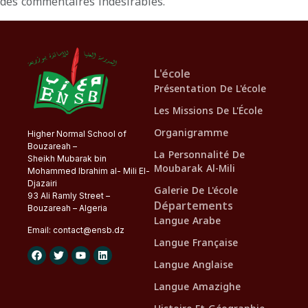
des commentaires indésirables.
L'école
Présentation De L'école
Les Missions De L'École
Organigramme
Higher Normal School of
Bouzareah –
La Personnalité De
Sheikh Mubarak bin
Moubarak Al-Mili
Mohammed Ibrahim al- Mili El-
Djazairi
Galerie De L'école
93 Ali Ramly Street –
Départements
Bouzareah – Algeria
Langue Arabe
Email:
contact@
ensb
.dz
Langue Française
Langue Anglaise
Langue Amazighe