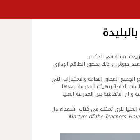
البليدة
تذة ببوزريعة ممثلة في الدكتور
لعليا للري بالبليدة ENSH ممثلة بالسيد #عبد_الحميد_حبوش. و ذلك بحضور الطاقم الإداري
الجميع المحاور الهامة والامتيازات التي
سات الخاصة بتهيئة المدرسة، بعدها
و ان الاتفاقية بين المدرسة العليا
العليا للري تمثلت في كتاب : شهداء دار
Martyrs of the Teachers’ Hou