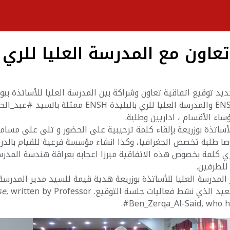
تعاون مع المدرسة العليا للري ب
2 أفريل 2026، بالمدرج الجديد توقيع اتفاقية تعاون وشراكة بين المدرسة العليا للأسا
#محمد_عبد_المنعم_بريش مدير المدرسة ENSB والمدرسة ا
ؤساء الأقسام ، اداريين وطلبة.
أساتذة بوزريعة بإلقاء كلمة ترحيبية على الحضور و تلى على مسامع 
طلبة تخصص الجغرافيا، وكذا انشاء مؤسسة فرعية للقيام بالدرا
ي كلمة بخصوص هذه الاتفاقية مبرزا اعجابه بعراقة هندسة المدرسة 
 للطرفين.
لمدرسة العليا للأساتذة بوزريعة هدية قيمة للسيد مدير المدرسة 
سعيد الذي نشط فعاليات جلسة التوقيع.
, written by Professor
se
#Ben_Zerqa_Al-Said, who ha