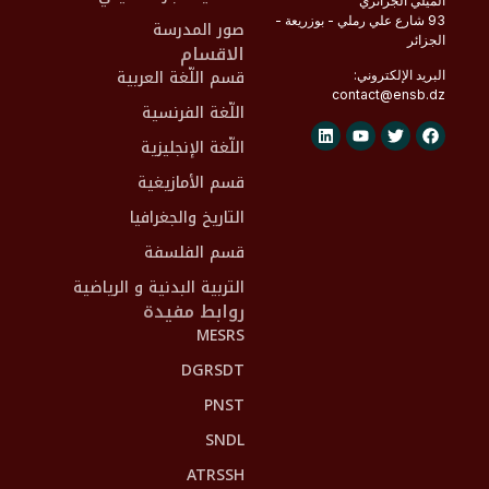
الميلي الجزائري
93 شارع علي رملي - بوزريعة -
صور المدرسة
الجزائر
الاقسام
قسم اللّغة العربية
البريد الإلكتروني:
contact@
ensb
.dz
اللّغة الفرنسية
اللّغة الإنجليزية
قسم الأمازيغية
التاريخ والجغرافيا
قسم الفلسفة
التربية البدنية و الرياضية
روابط مفيدة
MESRS
DGRSDT
PNST
SNDL
ATRSSH