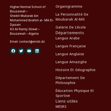
Organigramme
Higher Normal School of
Bouzareah –
La Personnalité De
Sheikh Mubarak bin
Moubarak Al-Mili
Mohammed Ibrahim al- Mili El-
Djazairi
Galerie De L'école
93 Ali Ramly Street –
Départements
Bouzareah – Algeria
Langue Arabe
Email:
contact@
ensb
.dz
Langue Française
Langue Anglaise
Langue Amazighe
Histoire Et Géographie
Département De
Philosophie
Éducation Physique Et
Sportive
Liens utiles
MESRS