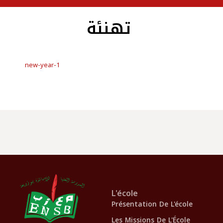
تهنئة
new-year-1
L'école
Présentation De L'école
Les Missions De L'École