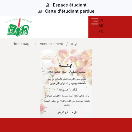
Espace étudiant
Carte d'étudiant perdue
EN
AR
FR
/
/
Homepage
Annoncement
تهنئة