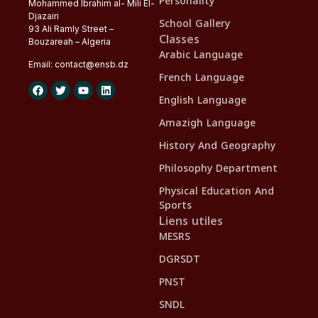
Personality
Mohammed Ibrahim al- Mili El-
Djazairi
School Gallery
93 Ali Ramly Street –
Classes
Bouzareah – Algeria
Arabic Language
Email:
contact@
ensb
.dz
French Language
English Language
Amazigh Language
History And Geography
Philosophy Department
Physical Education And
Sports
Liens utiles
MESRS
DGRSDT
PNST
SNDL