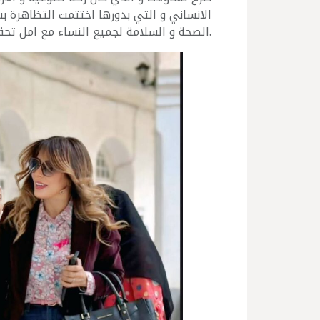
الانساني و التي بدورها اختتمت التظاهرة
الصحة و السلامة لجميع النساء مع امل تحقيق الهدف المنشود في حماية المرأة من هذا المرض الذي بالوعي نستطيع مكافحته.