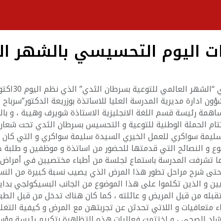
ات اليوم التحسيسي بالشهر ال
ن ادارة مديرية المدرسة العليا للاساتذة بوزريعة الدكتور”سرباح
و مساهمة رئيسة قسم اللغة الانجليزية الاستاذة شويرف وهيبة ، و
ختتام الحملة الوطنية للتوعية و التحسيس بسرطان الثدي تحت شعار
يمة سواكري للعمل الخيري السيدة سليمة سواكري و التي كان ل
ع و النصائح التي قدمتها للحضور من اساتذة و موظفين و طلبة خص
 كما تشرفت المدرسة باستماع لجلسة من أطباء مختصيين في أمراض
 و الذين تكلموا على هذا الموضوع من الجانب البسيكولجي بداية
 تقبله من قبل المريض و عائلته ، كما كان هناك تدخل من قبل الط
 متعافيات و اللاتي تحدثن عن تجربتهن مع المرض و كيفية التغلب
لارشاد الصحي ، و اختتمت فعاليات هذه التظاهرة بتكريم رئيسة م