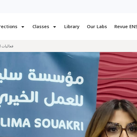
rections
Classes
Library
Our Labs
Revue EN
فعاليات 