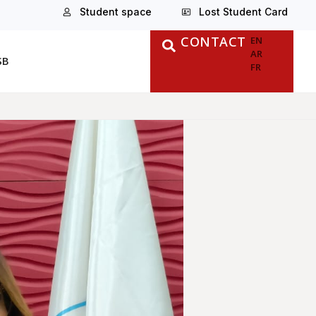
Student space
Lost Student Card
CONTACT
EN
AR
SB
FR