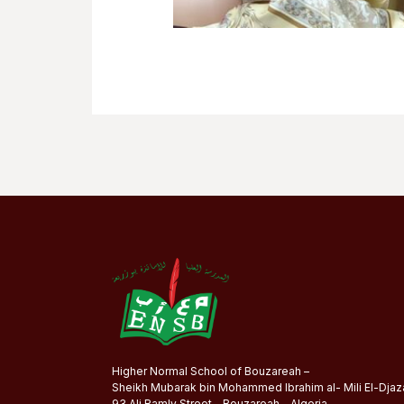
Higher Normal School of Bouzareah –
Sheikh Mubarak bin Mohammed Ibrahim al- Mili El-Djaza
93 Ali Ramly Street – Bouzareah – Algeria