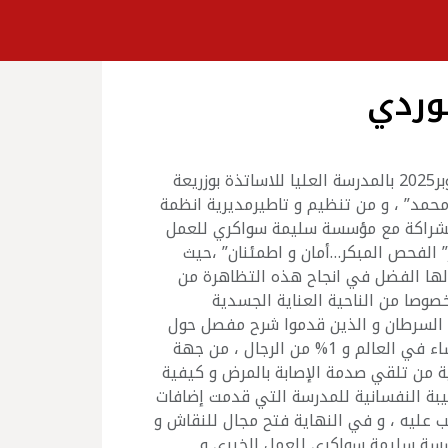
وردي
فعاليات اليوم التحسيسي حول اكتوبر الوردي “الشهر العالمي للتوعية بسرطان الثدي” الذي نظم اليوم 30اكتوبر2025 بالمدرسة العليا للاساتذة بوزريعة
 محمد” ، و من تنظيم و تاطيرمديرية انظمة
 بالشراكة مع مؤسسة سليمة سواكري للعمل
” الفحص المبكر…أمان و اطمئنان” ،حيث
ها الفضل في انجاح هذه التظاهرة من
وصا من الناحية العناية الجسدية
 السرطان و الذين قدموا شرح مفصل حول
كيفية القيام بالفحوصات و كيفية الوقاية و حتى شرح مراحل تطور هذا المرض الذي يصيب نسبة كبيرة من النساء في العالم و 1% من الرجال ، من جهة
 من تلقي صدمة الإصابة بالمرض و كيفية
بيبة النفسانية للمدرسة التي قدمت إضافات
 عليه ، و في النهاية فتح مجال للنقاش و
ؤسسة سليمة سواكري للعمل الخيري و