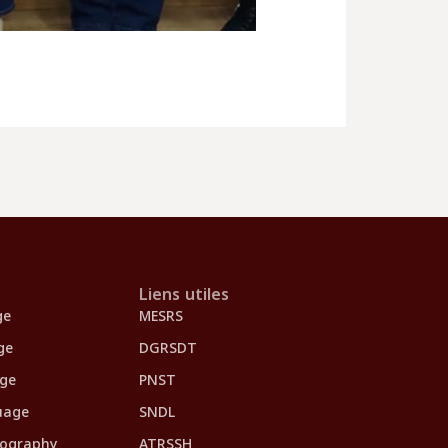
Liens utiles
ge
MESRS
ge
DGRSDT
age
PNST
uage
SNDL
eography
ATRSSH