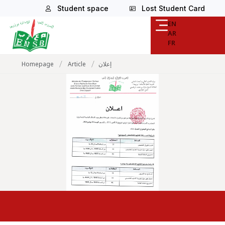
Student space
Lost Student Card
EN
AR
FR
/
/
Homepage
Article
إعلان