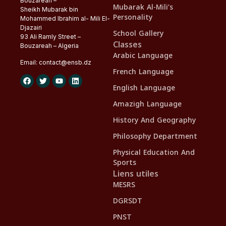
Bouzareah –
Mubarak Al-Mili’s
Sheikh Mubarak bin
Personality
Mohammed Ibrahim al- Mili El-
Djazairi
School Gallery
93 Ali Ramly Street –
Classes
Bouzareah – Algeria
Arabic Language
Email:
contact@
ensb
.dz
French Language
English Language
Amazigh Language
History And Geography
Philosophy Department
Physical Education And
Sports
Liens utiles
MESRS
DGRSDT
PNST