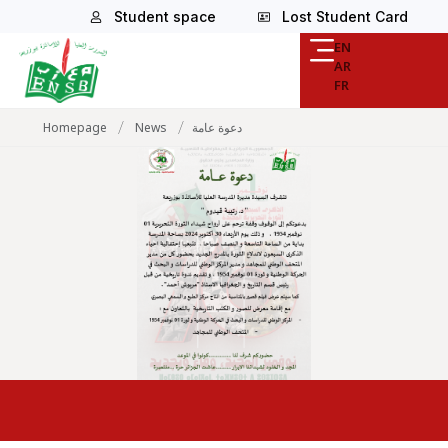
Student space
Lost Student Card
EN
AR
FR
/
/
Homepage
News
دعوة عامة