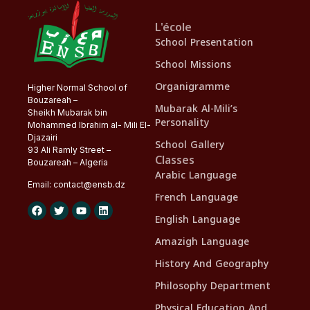
L'école
School Presentation
School Missions
Organigramme
Higher Normal School of
Bouzareah –
Mubarak Al-Mili’s
Sheikh Mubarak bin
Personality
Mohammed Ibrahim al- Mili El-
Djazairi
School Gallery
93 Ali Ramly Street –
Classes
Bouzareah – Algeria
Arabic Language
Email:
contact@
ensb
.dz
French Language
English Language
Amazigh Language
History And Geography
Philosophy Department
Physical Education And