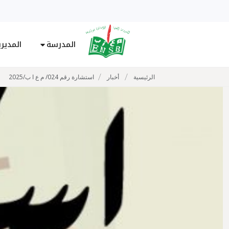
المدرسة
المدير
/
/
الرئيسية
أخبار
استشارة رقم 024/ م ع ا ب/2025