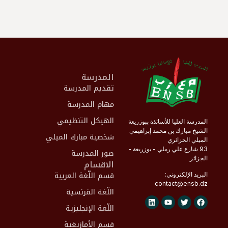
المدرسة
تقديم المدرسة
مهام المدرسة
الهيكل التنظيمي
المدرسة العليا للأساتذة ببوزريعة
الشيخ مبارك بن محمد إبراهيمي
شخصية مبارك الميلي
الميلي الجزائري
93 شارع علي رملي - بوزريعة -
صور المدرسة
الجزائر
الاقسام
قسم اللّغة العربية
البريد الإلكتروني:
contact@
ensb
.dz
اللّغة الفرنسية
اللّغة الإنجليزية
قسم الأمازيغية