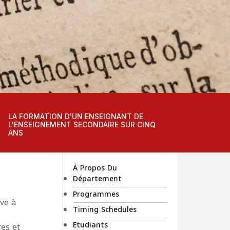
LA FORMATION D'UN ENSEIGNANT DE
L'ENSEIGNEMENT SECONDAIRE SUR CINQ
ANS
À Propos Du
Département
Programmes
ive à
Timing Schedules
Etudiants
res et