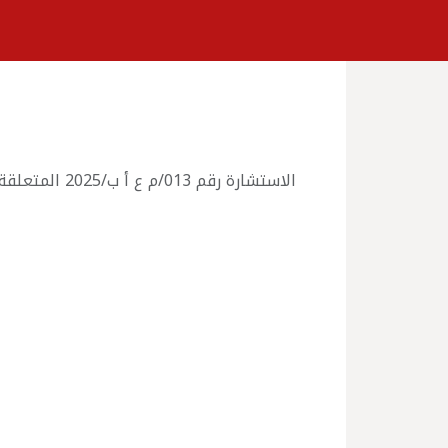
الاستشارة رقم 013/م ع أ ب/2025 المتعلقة بخدمة الاطعام لفائدة المدرسة العليا للأساتذة بوزريعة