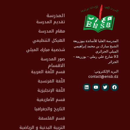
المدرسة
تقديم المدرسة
مهام المدرسة
الهيكل التنظيمي
المدرسة العليا للأساتذة ببوزريعة
الشيخ مبارك بن محمد إبراهيمي
شخصية مبارك الميلي
الميلي الجزائري
93 شارع علي رملي - بوزريعة -
صور المدرسة
الجزائر
الاقسام
قسم اللّغة العربية
البريد الإلكتروني:
contact@
ensb
.dz
اللّغة الفرنسية
اللّغة الإنجليزية
قسم الأمازيغية
التاريخ والجغرافيا
قسم الفلسفة
التربية البدنية و الرياضية