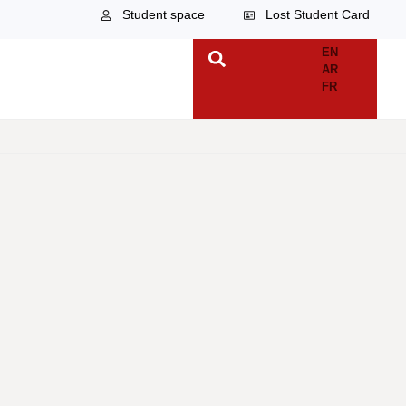
Student space
Lost Student Card
CONTACT
EN
AR
FR