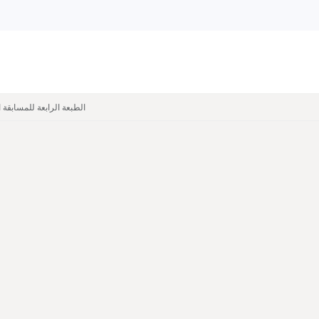
tions
Classes
Library
Our Labs
Revue ENSB
الطبعة الرابعة للمسابقة ا