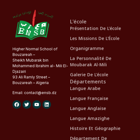
L'école
Présentation De L'école
Les Missions De L'École
Organigramme
Higher Normal School of
Bouzareah –
La Personnalité De
Sheikh Mubarak bin
Moubarak Al-Mili
Mohammed Ibrahim al- Mili El-
Djazairi
Galerie De L'école
93 Ali Ramly Street –
Départements
Bouzareah – Algeria
Langue Arabe
Email:
contact@
ensb
.dz
Langue Française
Langue Anglaise
Langue Amazighe
Histoire Et Géographie
Département De