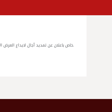
خاص باعلان عن تمديد أجال لايداع العرض الاستشارة رقم 18/من ع ا ب/2025 الخاصة بانجاز تحويل شبكة الغاز لتغذية المطعم و النادي و مدفاة.