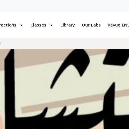
rections
Classes
Library
Our Labs
Revue EN
ا