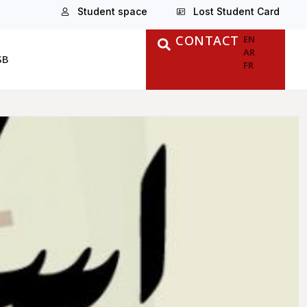
Student space
Lost Student Card
CONTACT
EN
AR
SB
FR