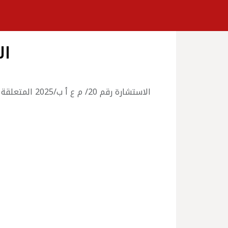
الا
الاستشارة رقم 20/ م ع أ ب/2025 المتعلقة بانجاز أشغال تحويل شبكة الغاز لتغذية المطبخ ، النادي و المدفئة بالمدرسة العليا للاساتذة بوزريعة