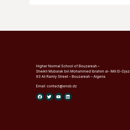
Higher Normal School of Bouzareah –
Sheikh Mubarak bin Mohammed Ibrahim al- Mili El-Djaza
93 Ali Ramly Street – Bouzareah – Algeria
Email:
contact@
ensb
.dz