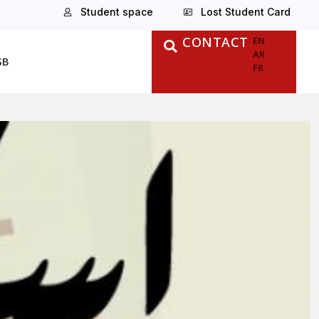
Student space
Lost Student Card
CONTACT
EN
AR
SB
FR