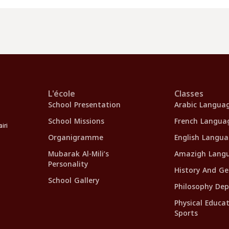
L'école
Classes
School Presentation
Arabic Langua
School Missions
French Langua
iri
Organigramme
English Langu
Mubarak Al-Mili’s
Amazigh Lang
Personality
History And G
School Gallery
Philosophy De
Physical Educa
Sports