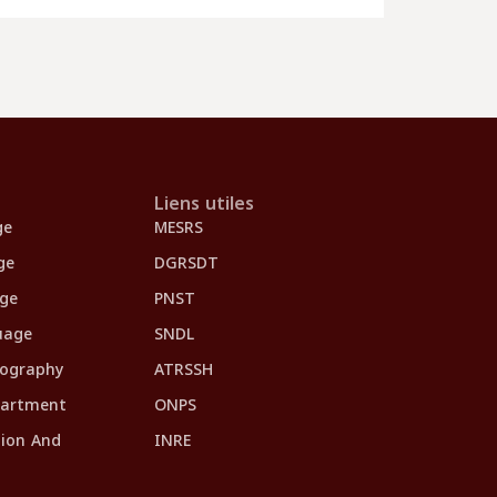
Liens utiles
ge
MESRS
ge
DGRSDT
age
PNST
uage
SNDL
eography
ATRSSH
partment
ONPS
tion And
INRE