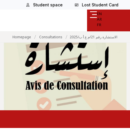
Student space
Lost Student Card
EN
AR
FR
/
/
Homepage
Consultations
الاستشارة رقم 21/م ع أ ب/2025