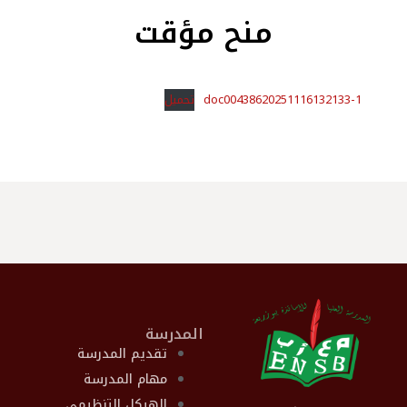
منح مؤقت
doc00438620251116132133-1
تحميل
المدرسة
تقديم المدرسة
مهام المدرسة
الهيكل التنظيمي